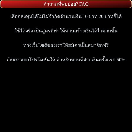
คำถามที่พบบ่อย? FAQ
เลือกลงทุนได้ไม่ไม่จำกัดจำนวนเงิน 10 บาท 20 บาทก็ได้
ใช้ได้จริง เป็นสูตรที่ทำให้ท่านสร้างเงินได้ไวมากขึ้น
ทางเว็บไซต์ของเราให้สมัครเป็นสมาชิกฟรี
เว็บเราแจกโปรโมชั่นให้ สำหรับท่านที่ฝากเงินครั้งแรก 50%