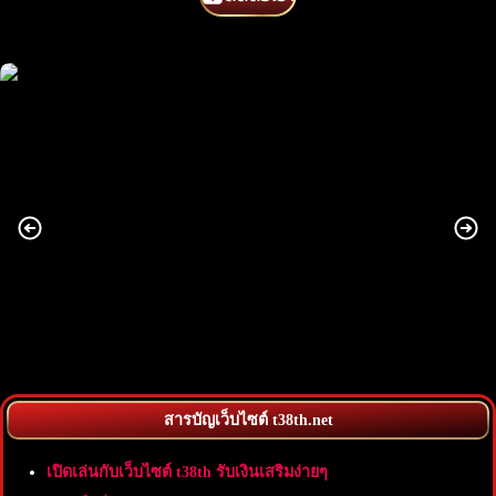
สารบัญเว็บไซต์
t38th.net
เปิดเล่นกับเว็บไซต์ t38th รับเงินเสริมง่ายๆ