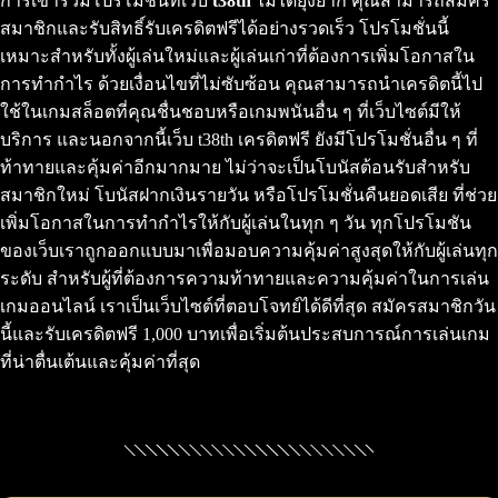
การเข้าร่วมโปรโมชันที่เว็บ
t38th
ไม่ได้ยุ่งยาก คุณสามารถสมัคร
สมาชิกและรับสิทธิ์รับเครดิตฟรีได้อย่างรวดเร็ว โปรโมชั่นนี้
เหมาะสำหรับทั้งผู้เล่นใหม่และผู้เล่นเก่าที่ต้องการเพิ่มโอกาสใน
การทำกำไร ด้วยเงื่อนไขที่ไม่ซับซ้อน คุณสามารถนำเครดิตนี้ไป
ใช้ในเกมสล็อตที่คุณชื่นชอบหรือเกมพนันอื่น ๆ ที่เว็บไซต์มีให้
บริการ และนอกจากนี้เว็บ t38th เครดิตฟรี ยังมีโปรโมชั่นอื่น ๆ ที่
ท้าทายและคุ้มค่าอีกมากมาย ไม่ว่าจะเป็นโบนัสต้อนรับสำหรับ
สมาชิกใหม่ โบนัสฝากเงินรายวัน หรือโปรโมชั่นคืนยอดเสีย ที่ช่วย
เพิ่มโอกาสในการทำกำไรให้กับผู้เล่นในทุก ๆ วัน ทุกโปรโมชัน
ของเว็บเราถูกออกแบบมาเพื่อมอบความคุ้มค่าสูงสุดให้กับผู้เล่นทุก
ระดับ สำหรับผู้ที่ต้องการความท้าทายและความคุ้มค่าในการเล่น
เกมออนไลน์ เราเป็นเว็บไซต์ที่ตอบโจทย์ได้ดีที่สุด สมัครสมาชิกวัน
นี้และรับเครดิตฟรี 1,000 บาทเพื่อเริ่มต้นประสบการณ์การเล่นเกม
ที่น่าตื่นเต้นและคุ้มค่าที่สุด