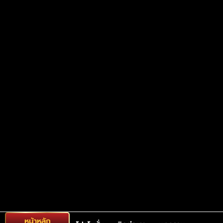
หน้าหลัก