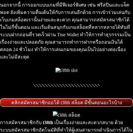
นอกจากนี้ การออกแบบเกมที่มีฟีเจอร์พิเศษ เช่น ฟรีสปินและแจ็ค
พอต ยังเพิ่มความตื่นเต้นให้กับการเล่นอีกด้วย การเข้าร่วมเล่นกับ
เว็บเกมสล็อตเรานั้นง่ายและสะดวก คุณสามารถสมัครสมาชิกได้
ในไม่กี่ขั้นตอน และเริ่มต้นสนุกกับเกมสล็อตที่หลากหลายได้ทันที
ระบบฝากถอนที่รวดเร็วผ่าน True Wallet ทำให้การทำธุรกรรมเป็น
เรื่องง่ายและปลอดภัย คุณสามารถทำการฝากหรือถอนเงินได้
ตลอด 24 ชั่วโมง ทำให้การเล่นเกมของคุณเป็นไปอย่างต่อเนื่อง
และไม่มีสะดุด
คลิกสมัครสมาชิกออโต้ t38th สล็อต มีขั้นตอนอะไรบ้าง
การสมัครสมาชิกกับ
t38th
เป็นเรื่องง่ายและสะดวกสบาย ด้วย
ระบบสมัครสมาชิกอัตโนมัติที่ทำให้ผู้เล่นสามารถดำเนินการได้ใน