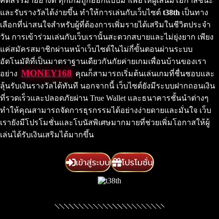
คัดสรรมาอย่างดี ทุกเกมถูกออกแบบมาเพื่อให้ผู้เล่นมีโอกาสชนะ
และรับรางวัลได้ง่ายขึ้น ทำให้การเล่นกับเว็บไซต์
t38th
เป็นทาง
เลือกที่น่าสนใจสำหรับผู้ที่ต้องการเพิ่มรายได้เสริมในชีวิตประจำ
วัน การเข้าร่วมเล่นกับเว็บเรานั้นสะดวกสบายและไม่ยุ่งยาก เพียง
แค่สมัครสมาชิกผ่านหน้าเว็บไซต์ในไม่กี่ขั้นตอนผ่านระบบ
อัตโนมัติที่เป็นมาตราฐานเดียวกันกัยค่ายเกมเพื่อนบ้านของเรา
MONEY168
อย่าง
คุณก็สามารถเริ่มต้นเล่นเกมที่ชื่นชอบและ
ลุ้นรับเงินรางวัลได้ทันที นอกจากนี้ เว็บไซต์ยังมีระบบฝากถอนเงิน
ที่รวดเร็วและปลอดภัยผ่าน True Wallet และธนาคารชั้นนำต่างๆ
ทำให้คุณสามารถจัดการธุรกรรมได้อย่างง่ายดายและมั่นใจ เว็บ
เรายังมีโปรโมชั่นและโบนัสพิเศษมากมายที่ช่วยเพิ่มโอกาสให้ผู้
เล่นได้รับเงินเสริมได้มากขึ้น
เข้าสู่ระบบ
โปรโมชั่น